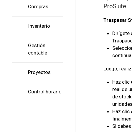
ProSuite
Compras
Traspasar S
Inventario
Dirígete 
Traspaso
Gestión
Seleccion
contable
continuac
Luego, realiz
Proyectos
Haz clic 
real de u
Control horario
de stock
unidades;
Haz clic
finalment
Si debes 