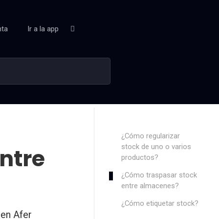
nta
Ir a la app
¿Cómo regularizar
stock de uno o varios
ntre
productos?
¿Cómo traspasar stock
entre almacenes?
¿Cómo etiquetar stock?
en Afer