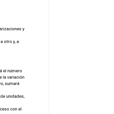
larizaciones y
a otro y, a
ará el número
e la variación
ivo, sumará
 de unidades,
oceso con el