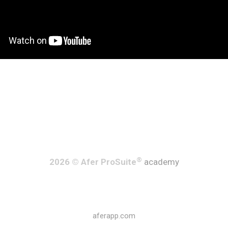
®
2026 © Afer ProSuite
academy
aferapp.com