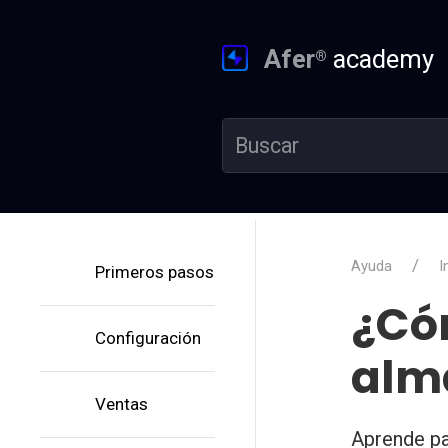
Afer
academy
®
Ayuda
I
Primeros pasos
¿Có
Configuración
alm
Ventas
Aprende pa