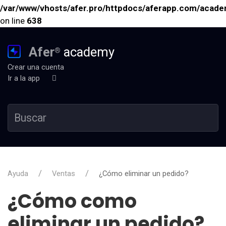
/var/www/vhosts/afer.pro/httpdocs/aferapp.com/academ
on line
638
Afer
academy
®
Crear una cuenta
Ir a la app
Ayuda
Ventas
¿Cómo eliminar un pedido?
¿Cómo como
eliminar un pedido?