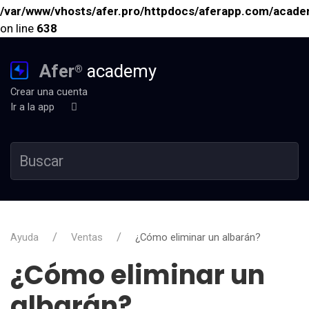
/var/www/vhosts/afer.pro/httpdocs/aferapp.com/academ
on line
638
Afer
academy
®
Crear una cuenta
Ir a la app
Ayuda
Ventas
¿Cómo eliminar un albarán?
¿Cómo eliminar un
albarán?