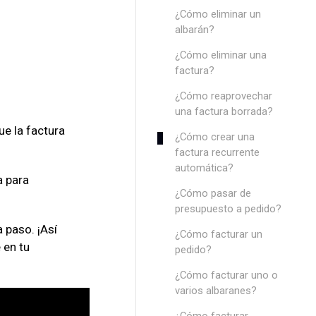
¿Cómo eliminar un
albarán?
¿Cómo eliminar una
factura?
¿Cómo reaprovechar
una factura borrada?
ue la factura
¿Cómo crear una
factura recurrente
automática?
a para
¿Cómo pasar de
presupuesto a pedido?
 paso. ¡Así
¿Cómo facturar un
 en tu
pedido?
¿Cómo facturar uno o
varios albaranes?