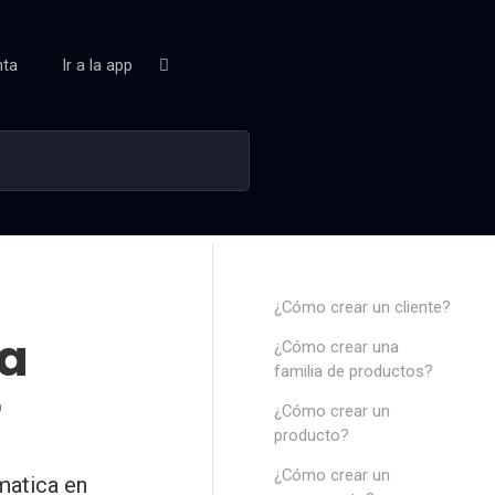
nta
Ir a la app
¿Cómo crear un cliente?
ra
¿Cómo crear una
familia de productos?
?
¿Cómo crear un
producto?
¿Cómo crear un
matica en