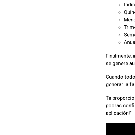
Indic
Quin
Mens
Trime
Seme
Anua
Finalmente, 
se genere a
Cuando todo 
generar la fa
Te proporcion
podrás confi
aplicación!"