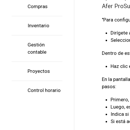
Afer ProSu
Compras
"Para config
Inventario
Dirígete 
Seleccion
Gestión
contable
Dentro de est
Haz clic 
Proyectos
En la pantal
pasos:
Control horario
Primero, 
Luego, es
Indica s
Si está 