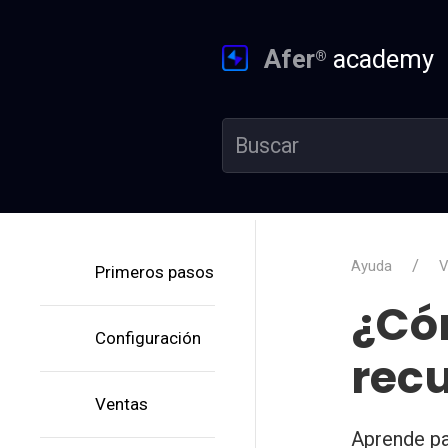
Afer
academy
®
Ayuda
V
Primeros pasos
¿Có
Configuración
rec
Ventas
Aprende pa