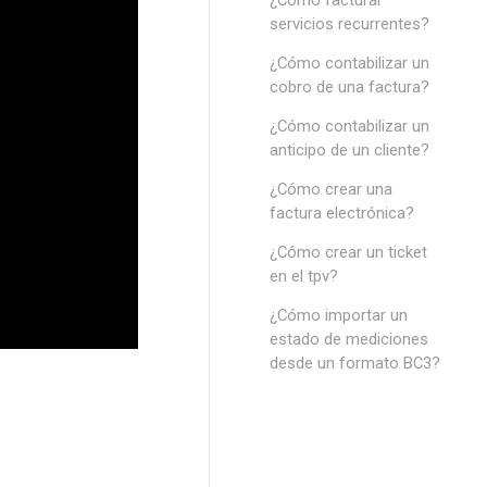
¿Cómo facturar
servicios recurrentes?
¿Cómo contabilizar un
cobro de una factura?
¿Cómo contabilizar un
anticipo de un cliente?
¿Cómo crear una
factura electrónica?
¿Cómo crear un ticket
en el tpv?
¿Cómo importar un
estado de mediciones
desde un formato BC3?