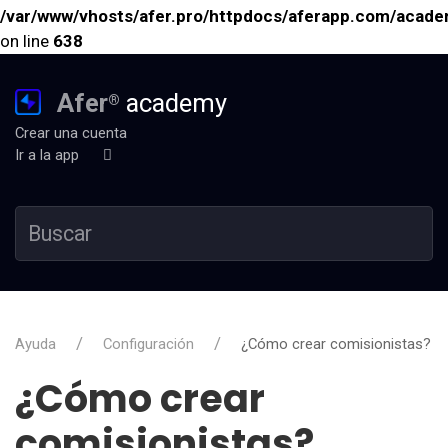
/var/www/vhosts/afer.pro/httpdocs/aferapp.com/academ
on line
638
Afer
academy
®
Crear una cuenta
Ir a la app
Ayuda
Configuración
¿Cómo crear comisionistas?
¿Cómo crear
comisionistas?